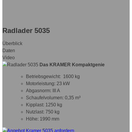
Radlader 5035
Überblick
Daten
Video
Das KRAMER Kompaktgenie
Betriebsgewicht: 1600 kg
Motorleistung: 23 kW
Abgasnorm: III A
Schaufelvolumen: 0,35 m³
Kipplast: 1250 kg
Nutzlast: 750 kg
Höhe: 1990 mm