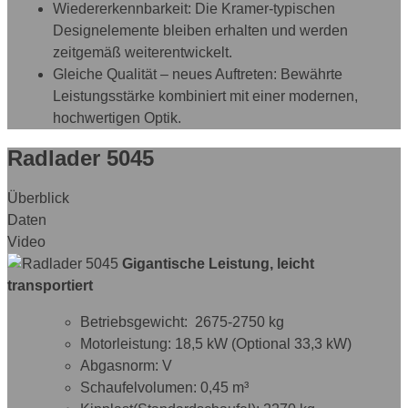
Wiedererkennbarkeit: Die Kramer-typischen
Designelemente bleiben erhalten und werden
zeitgemäß weiterentwickelt.
Gleiche Qualität – neues Auftreten: Bewährte
Leistungsstärke kombiniert mit einer modernen,
hochwertigen Optik.
Radlader 5045
Überblick
Daten
Video
Gigantische Leistung, leicht
transportiert
Betriebsgewicht: 2675-2750 kg
Motorleistung: 18,5 kW (Optional 33,3 kW)
Abgasnorm: V
Schaufelvolumen: 0,45 m³