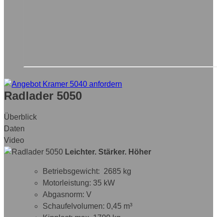
Radlader 5050
Überblick
Daten
Video
Leichter. Stärker. Höher
Betriebsgewicht: 2685 kg
Motorleistung: 35 kW
Abgasnorm: V
Schaufelvolumen: 0,45 m³