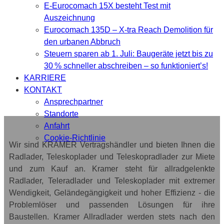
E-Eurocomach 15X besteht Test mit
Auszeichnung
Eurocomach 135D – X-tra Reach Demolition für
den urbanen Abbruch
Steuern sparen ab 1. Juli: Baugeräte jetzt bis zu
30 % schneller abschreiben – so funktioniert’s!
KARRIERE
KONTAKT
Ansprechpartner
Standorte
Anfahrt
Cookie-Richtlinie
Wir sind KRAMER Vertragshändler und bieten Ihnen die
Radlader, Teleskoplader und Teleskopradlader zur Miete
und zum Kauf an. Kramer steht für allradgelenkte
Radlader, Teleradlader und Teleskoplader mit extremer
Wendigkeit, Geländegängigkeit und hoher Effizienz - die
Problemlöser und passenden Lösungen für ihre
Baustellen. Kramer Allradlader werden stets nach den