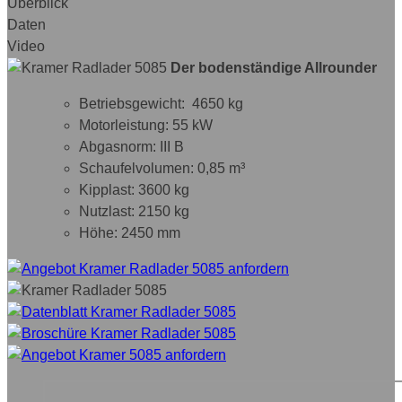
Überblick
Daten
Video
Der bodenständige Allrounder
Betriebsgewicht: 4650 kg
Motorleistung: 55 kW
Abgasnorm: III B
Schaufelvolumen: 0,85 m³
Kipplast: 3600 kg
Nutzlast: 2150 kg
Höhe: 2450 mm