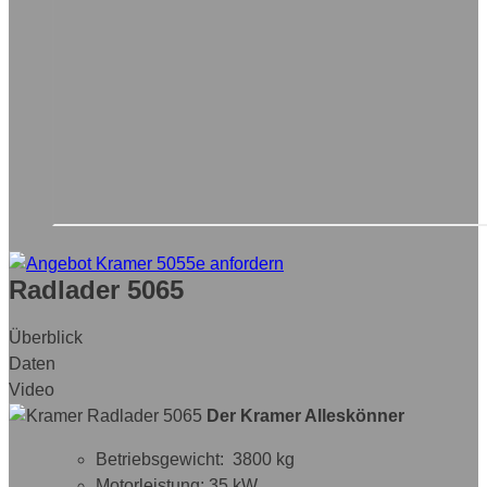
Radlader 5065
Überblick
Daten
Video
Der Kramer Alleskönner
Betriebsgewicht: 3800 kg
Motorleistung: 35 kW