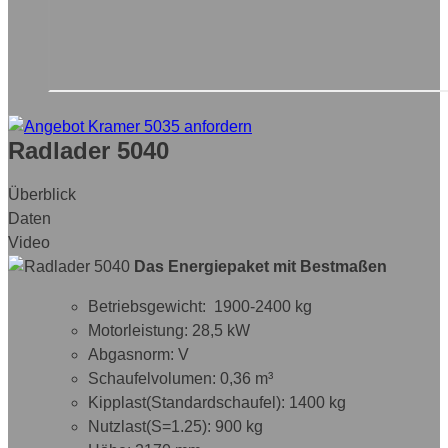
Radlader 5040
Überblick
Daten
Video
Das Energiepaket mit Bestmaßen
Betriebsgewicht: 1900-2400 kg
Motorleistung: 28,5 kW
Abgasnorm: V
Schaufelvolumen: 0,36 m³
Kipplast(Standardschaufel): 1400 kg
Nutzlast(S=1.25): 900 kg