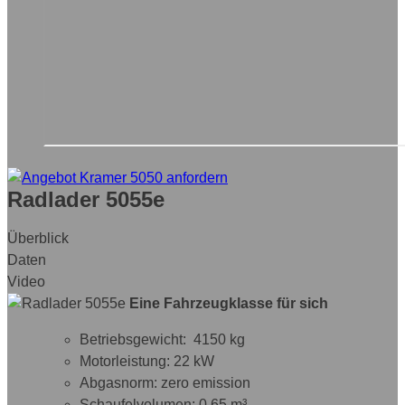
Radlader 5055e
Überblick
Daten
Video
Eine Fahrzeugklasse für sich
Betriebsgewicht: 4150 kg
Motorleistung: 22 kW
Abgasnorm: zero emission
Schaufelvolumen: 0,65 m³