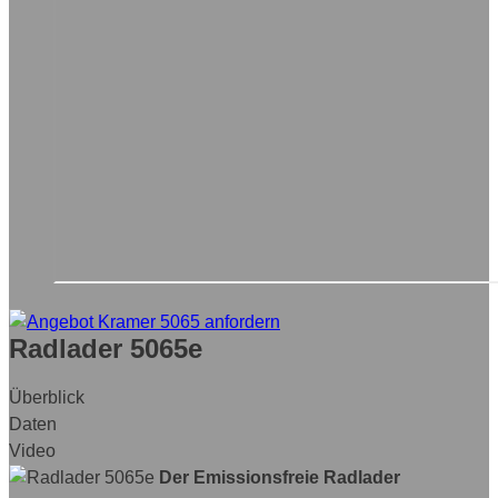
Radlader 5065e
Überblick
Daten
Video
Der Emissionsfreie Radlader