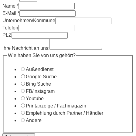
Name
*
E-Mail
*
Unternehmen/Kommune
Telefon
PLZ
Ihre Nachricht an uns:
Layout
Wie haben Sie von uns gehört?
gehört?
Außendienst
Google Suche
Bing Suche
FB/Instagram
Youtube
Printanzeige / Fachmagazin
Empfehlung durch Partner / Händler
Andere